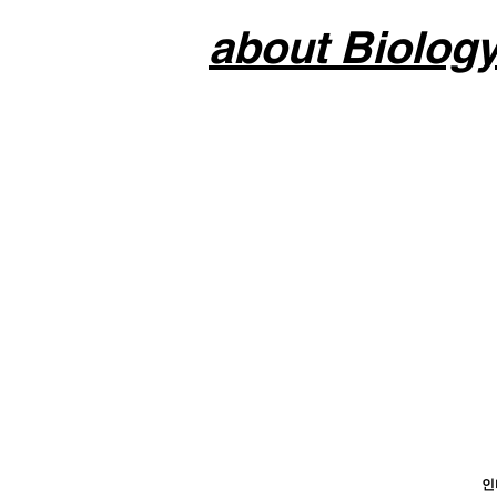
about Biolog
인