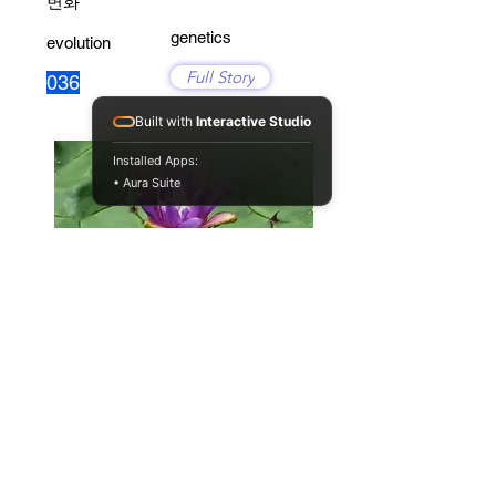
변화
genetics
evolution
Full Story
036
Built with
Interactive Studio
Installed Apps:
• Aura Suite
후생유전이 진화에 영향을 줄 수 있
을까?(2)
genetics
evolution
Full Story
022