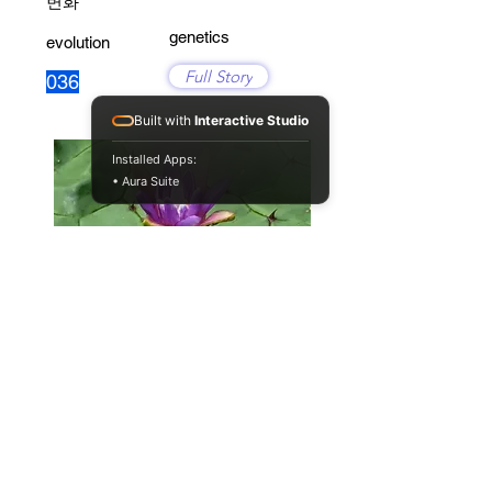
변화
genetics
evolution
Full Story
036
Built with
Interactive Studio
Installed Apps:
• Aura Suite
후생유전이 진화에 영향을 줄 수 있
을까?(2)
genetics
evolution
Full Story
022