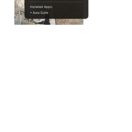
Installed Apps:
• Aura Suite
냄새로 파킨슨씨병을 진단할 수 있
을까?
physiology
health aging
Full Story
034