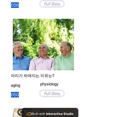
Full Story
056
머리가 하얘지는 이유는?
physiology
aging
Full Story
050
Built with
Interactive Studio