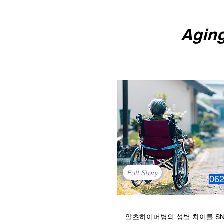
Agin
Full Story
06
알츠하이머병의 성별 차이를 SN