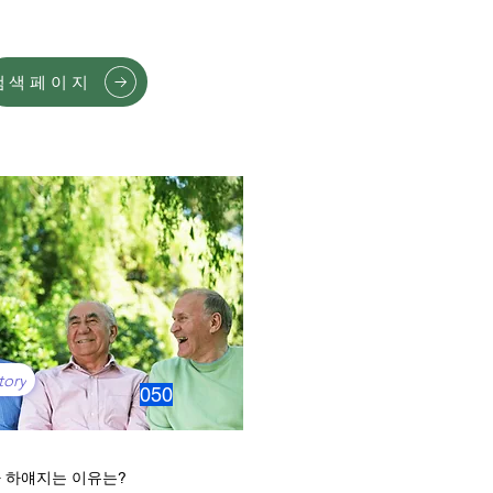
검색페이지
tory
050
 하얘지는 이유는?