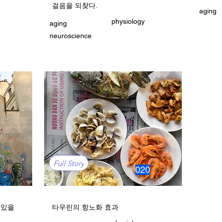
걸음을 되찾다.
aging
physiology
aging
neuroscience
Full Story
4
020
 있을
타우린의 항노화 효과