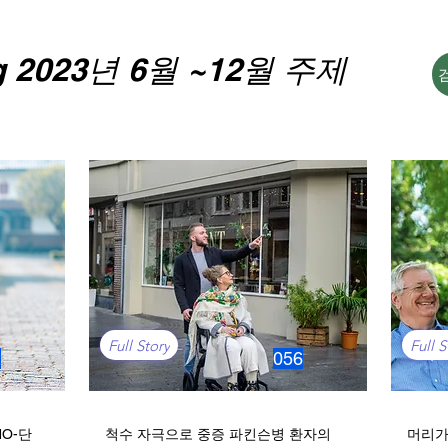
g 2023년 6월 ~12월 주제
Full Story
Full S
2
056
O-단
척수 자극으로 중증 파킨슨병 환자의
머리가