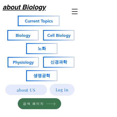
about Biology
Current Topics
Biology
Cell Biology
노화
신경과학
Physiology
생명공학
Log in
about US
검색 페이지