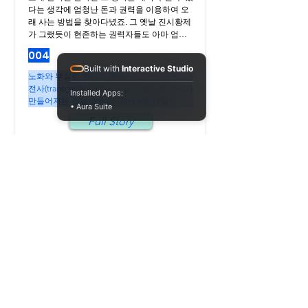
많은 연구자들이 돌연변이 보다 후성유전학적 
다는 생각에 엄청난 돈과 권력을 이용하여 오
변화가 노화의 원인임을 주장하고 있었다. 이
래 사는 방법을 찾아다녔죠. 그 옛날 진시황제
번 실험을 통해 DNA손상이 노화의 원인이라
가 그랬듯이 현존하는 권력자들도 아마 엄청
는 주장과 후성유전학적 변화가 노화의 원인
난 투자를 하고 있을 것 같군요. 그런데 어디에 
004
이라는 주장의 연결점을 찾은 것으로 생각된
투자할까요? 의술이 더발달하면 병을 고치니 
Built with
Interactive Studio
다. 물론 DNA손상이 어떤 방식으로 후성유전
더 오래 살긴 하겠죠. 하지만 병원에서 시간을 
노화와 부실한 전사의 관계

학적변화를 일으켰는지 또 어떤 변화가 노화
보내야할 정도로 건강이 나빠지면 그렇게 오
전사(transcription)란 DNA를 주형으로 RNA가 
Installed Apps:
와 직접적으로 연관되어 있는지는 아직도 많
래 살고 싶은 마음도 없어질 것 같군요. 더 늙
만들어지는 것을 말한다. 지난 4월 12일 
• Aura Suite
은 연구가 필요하다. 하지만 다 밝혀질 때까지 
기 전에 노화와 관련된 연구 결과들을생활에 
Nature에 발표된 논문에 따르면 노화란 전사
기다리기엔 후원자나 연구자들의 수명이 너무 
Full Story
잘 활용하면 조금은 더 오래 건강하게 살 수 있
과정에서 생기는 변화와 함께 일어나는 현상
짧기에, 너무 서두르는 경향이 있지만, 많은 연
지 않을까? 하는 생각이 듭니다.
이고 또한 전사과정에 일어나는 변화가 바로 
구자들이 후성유전학적 변화로 인해 생긴 노
노화를 일으키는 원인이라고 한다. 이 결과는 
화를 다시 되돌리는 방법에 많은 관심을 갖고 
그 동안 노화와 관련된 연구의 주 재료로사용
있다.

되었던 생물들, 즉 초파리, 선충, 생쥐, 쥐, 그리
같은 논문에서도 ”노화현상을 되돌릴 수도 있
고 사람 모두 에서 나타난 공통된 현상이라고 
을까?”라는 질문에 도전하였다. 이 연구자들
한다. 이러한 발견은 노화를 이해하는데 뿐 아
은 야마나카 인자(Yamanaka Factor: Oct4, 
니라 노화를 개선하는 방법을 모색하는 데에
Sox2, and Klf4)라고 불리는 줄기세포 유도 인
도 일조할 것으로 보인다.

자들을 발현하도록 유도 하였다. 그 결과는 놀
호주 시드니의 UNSW에 속해 있는 Linsay Wu
랍게도 분자적인 그리고 조직학적인 면에서 
박사는 “우리가 어떻게 그리고 왜 나이를 먹는
노화를 되돌린 것과 같은 효과를 볼수 있었다. 
지를 이해하는데 완전히 새로운 지평을 열었
아직 정확한 기작은 모르지만 노화를 막고 되
다.”고 했다.

돌리고자 하는 시도가 성공할 수도 있을 가능
동물이 나이가 들면서 안좋은 돌연변이가 많
성을 보여준 것이다. 사실 이런 실험 결과는 예
이 생기고 또한 끝 부분은 계속 짧아지는 현상
세포노화란?
전에도 시력을 잃은 쥐에 야마나카 인자의 유