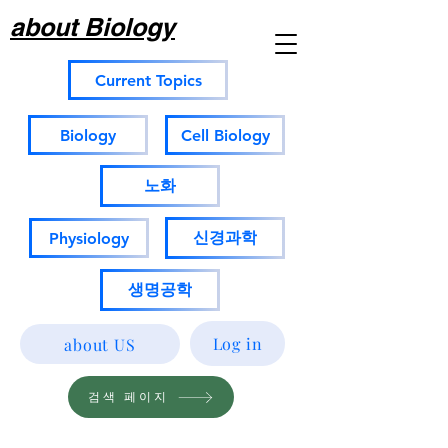
about Biology
Current Topics
Biology
Cell Biology
노화
신경과학
Physiology
생명공학
Log in
about US
검색 페이지