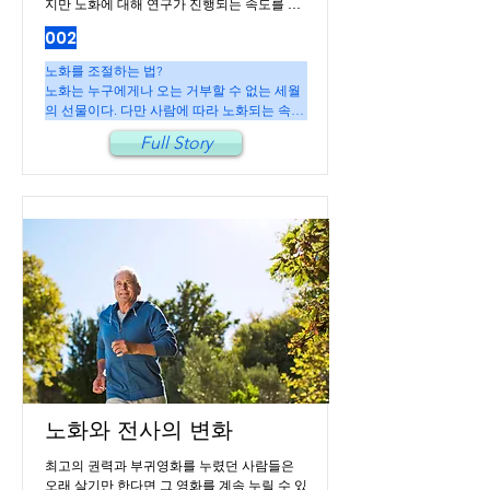
지만 노화에 대해 연구가 진행되는 속도를 보
면 불가능하지도 않을 것 같다. 혹시 다시 젊음
002
을 찾을 수 있는 방법을 찾게 되더라도 얼마나 
안전하게 부작용 없이 회춘할수 있을까는 언
노화를 조절하는 법?

제나 문제로 남아 있을 것 같다.
노화는 누구에게나 오는 거부할 수 없는 세월
의 선물이다. 다만 사람에 따라 노화되는 속도
와 양상이 다르고 이런 차이가 어디에서 오는
Full Story
지 노화를 막을 수는 없는지가 항상 관심의 대
상이었다. 생물학의 발전은 이런 노화에 대해
서도 새로운 해답을 내놓고 있다. 지난 2023년 
1월에 Cell지에 발표된 논문에 따르면 DNA에 
손상을 주는 효소를 넣어 발현시킬 경우 돌연
변이 발생이 증가하지 않았음에도 노화가 빠
른 속도로 진행되었음을 알 수 있었다. 이 효소
는 DNA에 double break를 만드는 효소로 이 
결과는 언뜻 보면 DNA가 많이 손상되면 노화
가 촉진된다는 가설과 대체로 일치 하는 것 같
지만, 사실 돌연변이 발생률에는 큰 차이가 없
었다. 반면 후성유전학적 지도(epigenetic 
landscape)가 많이 바뀐 것을 볼 수 있었다. 즉, 
DNA부위에 따라 히스톤 단백질의 결합 정도
가 상당히 틀린데, 이런 차이가 많이 없어진 것
노화와 전사의 변화
이다. 이 실험으로 DNA손상이 후성유전학적 
변형을 유발하였고 그 결과 노화가 급속하게 
최고의 권력과 부귀영화를 누렸던 사람들은 
진행되었다는 것이 입증된 셈이다. 사실 이미 
오래 살기만 한다면 그 영화를 계속 누릴 수 있